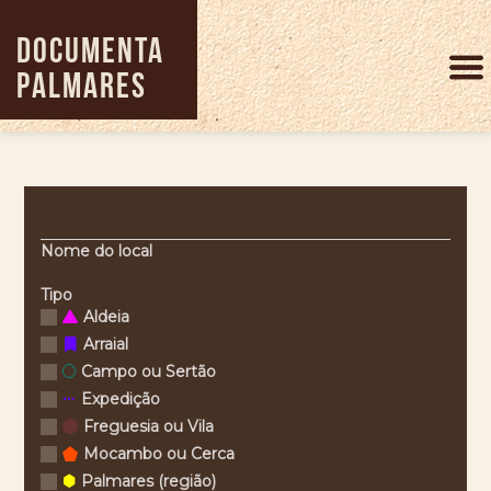
Pular
para
DOCUMENTA
o
PALMARES
conteúdo
principal
Nome do local
Tipo
Aldeia
Arraial
Campo ou Sertão
Expedição
Freguesia ou Vila
Mocambo ou Cerca
Palmares (região)