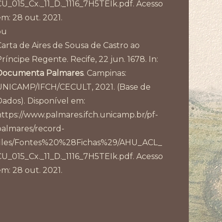
CU_015_Cx._11_D._1116_7H5TEIk.pdf. Acesso
em: 28 out. 2021.
ou
Carta de Aires de Sousa de Castro ao
ríncipe Regente. Recife, 22 jun. 1678. In:
Documenta Palmares
. Campinas:
UNICAMP/IFCH/CECULT, 2021. (Base de
Dados). Disponível em:
https://www.palmares.ifch.unicamp.br/pf-
palmares/record-
files/Fontes%20%28Fichas%29/AHU_ACL_
CU_015_Cx._11_D._1116_7H5TEIk.pdf. Acesso
em: 28 out. 2021.