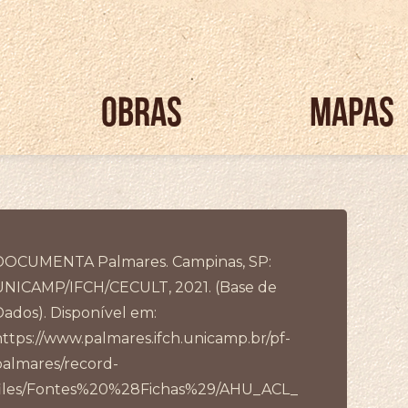
OBRAS
MAPAS
DOCUMENTA Palmares. Campinas, SP:
UNICAMP/IFCH/CECULT, 2021. (Base de
Dados). Disponível em:
https://www.palmares.ifch.unicamp.br/pf-
palmares/record-
files/Fontes%20%28Fichas%29/AHU_ACL_