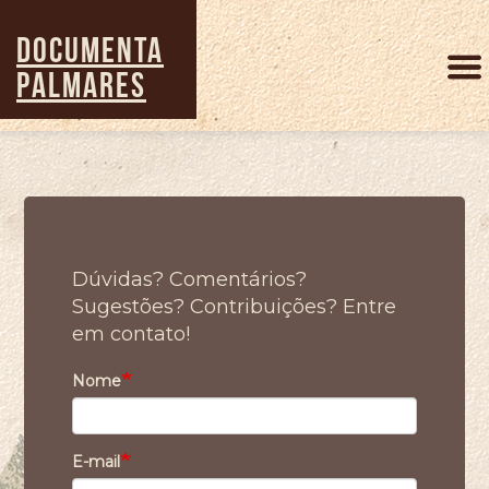
Pular
para
DOCUMENTA
o
PALMARES
conteúdo
principal
Dúvidas? Comentários?
Sugestões? Contribuições? Entre
em contato!
Nome
E-mail