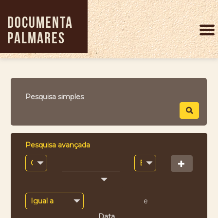
Pular
para
DOCUMENTA
o
PALMARES
conteúdo
principal
Pesquisa simples
Pesquisa avançada
e
Data