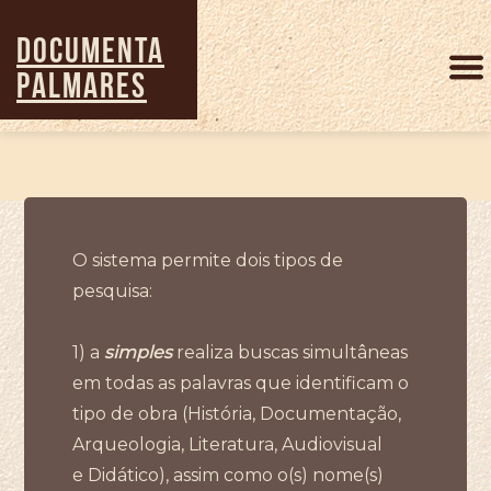
Pular
para
DOCUMENTA
o
PALMARES
conteúdo
principal
O sistema permite dois tipos de
pesquisa:
1) a
simples
realiza buscas simultâneas
em todas as palavras que identificam o
tipo de obra (História, Documentação,
Arqueologia, Literatura, Audiovisual
e Didático), assim como o(s) nome(s)